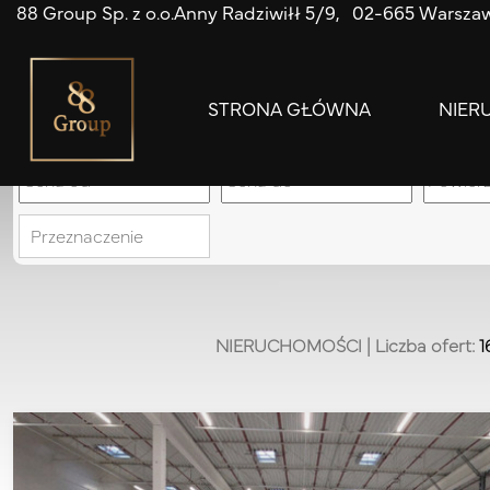
88 Group Sp. z o.o.
Anny Radziwiłł 5/9
02-665 Warsza
STRONA GŁÓWNA
NIER
Przeznaczenie
NIERUCHOMOŚCI
| Liczba ofert:
1