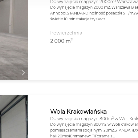
2
Do wynajęcia magazyn 2000m
Warszawa
Do wynajęcia magazyn 2000 m2, Warszawa Biał
Annopol.STANDARD:nośność posadzki 5 T/m2w
świetle 10 minstalacja tryskacz…
Powierzchnia
2
2 000 m
Wola Krakowiańska
2
Do wynajęcia magazyn 800m
w Woli Krak
Do wynajęcia magazyn 800m2 w Woli krakowiańs
pomieszczeniami socjalnymi 20m2.STANDARD
hali 20mx40mmanewr TIRbrama z…