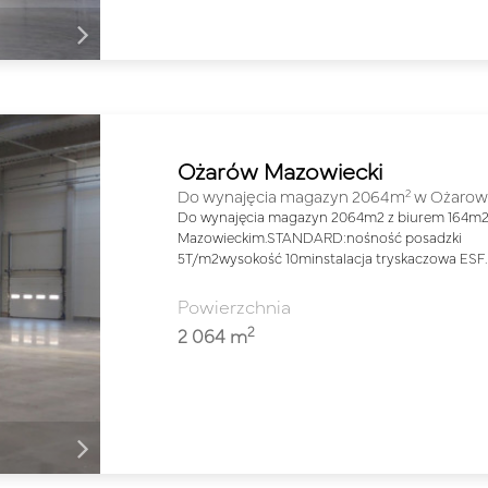
Ożarów Mazowiecki
2
Do wynajęcia magazyn 2064m
w Ożarow
Do wynajęcia magazyn 2064m2 z biurem 164m2
Mazowieckim.STANDARD:nośność posadzki
5T/m2wysokość 10minstalacja tryskaczowa ESF
Powierzchnia
2
2 064 m