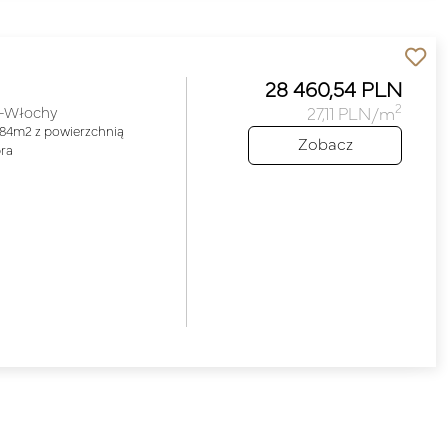
28 460,54 PLN
2
-Włochy
27,11 PLN/m
284m2 z powierzchnią
Zobacz
ra