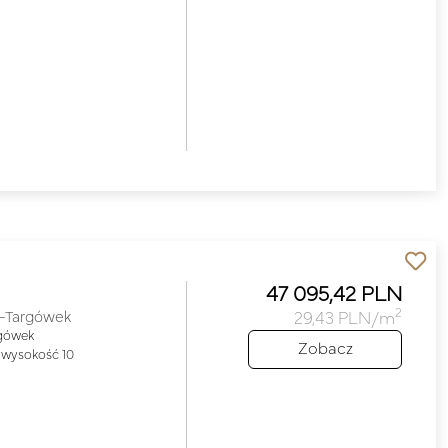
47 095,42 PLN
2
-Targówek
29,43 PLN/m
rgówek
Zobacz
wysokość 10