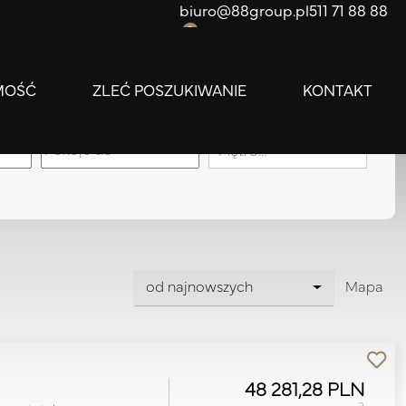
biuro@88group.pl
511 71 88 88
0
MOŚĆ
ZLEĆ POSZUKIWANIE
KONTAKT
apa
Piętro…
od najnowszych
Mapa
48 281,28 PLN