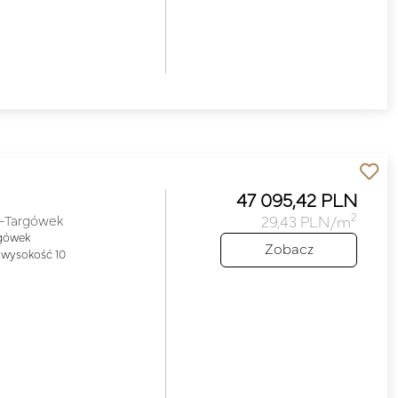
47 095,42 PLN
2
-Targówek
29,43 PLN/m
rgówek
Zobacz
wysokość 10