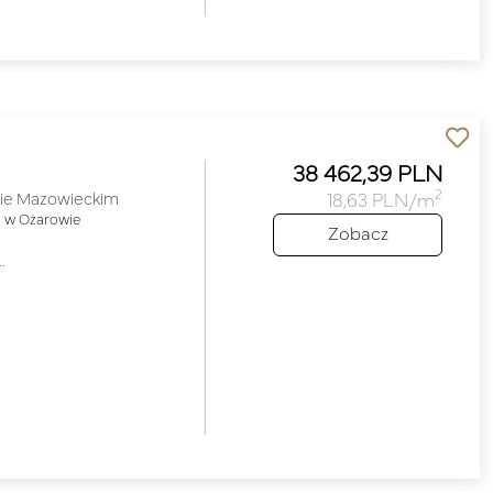
38 462,39 PLN
2
ie Mazowieckim
18,63 PLN/m
 w Ożarowie
Zobacz
…