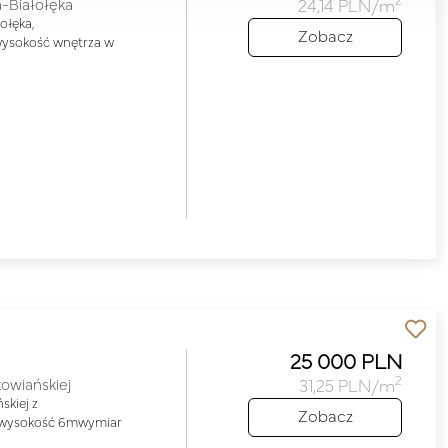
2
-Białołęka
24,14 PLN/m
ołęka,
Zobacz
ysokość wnętrza w
25 000 PLN
2
owiańskiej
31,25 PLN/m
kiej z
Zobacz
:wysokość 6mwymiar