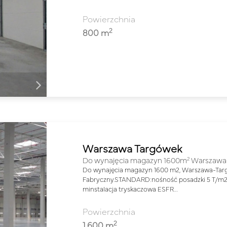
Powierzchnia
2
800 m
Warszawa Targówek
2
Do wynajęcia magazyn 1600m
Warszawa
Do wynajęcia magazyn 1600 m2, Warszawa-Ta
Fabryczny.STANDARD:nośność posadzki 5 T/m2
minstalacja tryskaczowa ESFR…
Powierzchnia
2
1 600 m