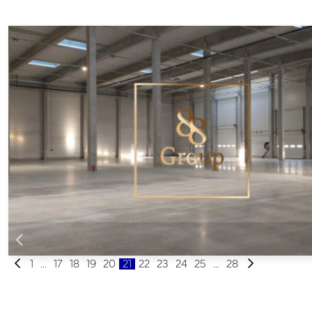
1
...
17
18
19
20
21
22
23
24
25
...
28