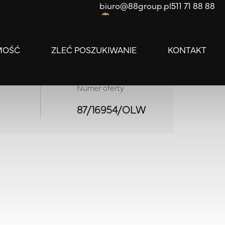
biuro@88group.pl
511 71 88 88
0
MOŚĆ
ZLEĆ POSZUKIWANIE
KONTAKT
Numer oferty
87/16954/OLW