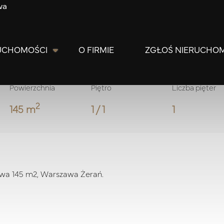
wa
arszawa, Białołęka,
UCHOMOŚCI
O FIRMIE
ZGŁOŚ NIERUCHO
Powierzchnia
Piętro
Liczba pięter
2
145 m
1 / 1
1
owa
145 m2,
Warszawa Żerań.