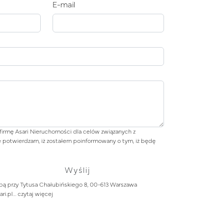
E-mail
irmę Asari Nieruchomości dla celów związanych z
 potwierdzam, iż zostałem poinformowany o tym, iż będę
bą przy Tytusa Chałubińskiego 8, 00-613 Warszawa
ari.pl…
czytaj więcej