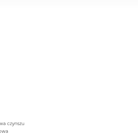
owa czynszu
sowa