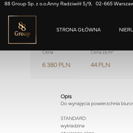
88 Group Sp. z o.o.
Anny Radziwiłł 5/9
02-665 Warsza
Lokal | Wynajem |
W
ul. Szałwiowa
STRONA GŁÓWNA
NIER
2
Cena
Cena za m
6 380 PLN
44 PLN
Opis
Do wynajęcia powierzchnia biur
STANDARD
:
wykładzina