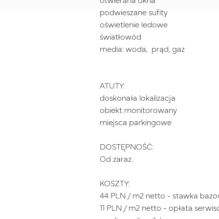
otwierana okna
podwieszane sufity
oświetlenie ledowe
światłowód
media: woda, prąd, gaz
ATUTY:
doskonała lokalizacja
obiekt monitorowany
miejsca parkingowe
DOSTĘPNOŚĆ:
Od zaraz.
KOSZTY:
44 PLN / m2 netto - stawka baz
11 PLN / m2 netto - opłata serwi