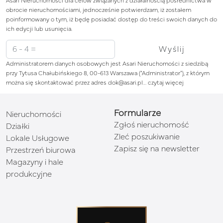
Asari Nieruchomości dla celów związanych z działalnością pośrednictwa w
obrocie nieruchomościami, jednocześnie potwierdzam, iż zostałem
poinformowany o tym, iż będę posiadać dostęp do treści swoich danych do
ich edycji lub usunięcia.
Administratorem danych osobowych jest Asari Nieruchomości z siedzibą
przy Tytusa Chałubińskiego 8, 00-613 Warszawa (“Administrator”), z którym
można się skontaktować przez adres dok@asari.pl…
czytaj więcej
Formularze
Nieruchomości
Zgłoś nieruchomość
Działki
Zleć poszukiwanie
Lokale Usługowe
Zapisz się na newsletter
Przestrzeń biurowa
Magazyny i hale
produkcyjne