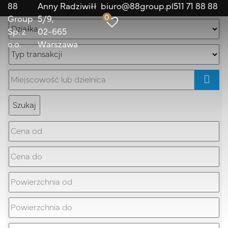
88
Anny Radziwiłł
biuro@88group.pl
511 71 88 88
0
Group
5/9
Sp. z
02-665
o.o.
Warszawa
mapa