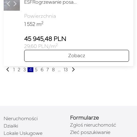
ESFRogrzewanie posa…
Powierzchnia
2
1 552 m
45 945,48 PLN
2
29,60 PLN/m
Zobacz
1
2
3
4
5
6
7
8
...
13
Formularze
Nieruchomości
Zgłoś nieruchomość
Działki
Zleć poszukiwanie
Lokale Usługowe