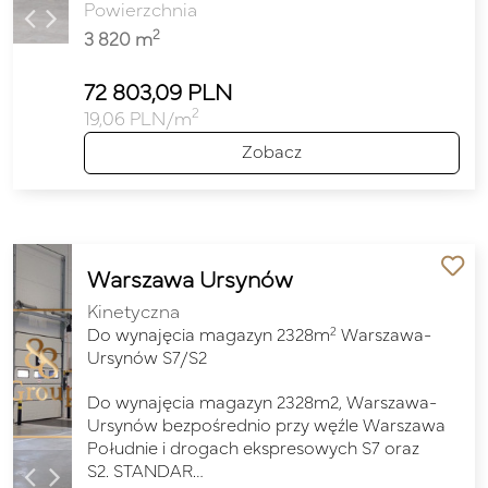
Powierzchnia
2
3 820 m
72 803,09 PLN
2
19,06 PLN/m
Zobacz
Warszawa Ursynów
Kinetyczna
2
Do wynajęcia magazyn 2328m
Warszawa-
Ursynów S7/S2
Do wynajęcia magazyn 2328m2, Warszawa-
Ursynów bezpośrednio przy węźle Warszawa
Południe i drogach ekspresowych S7 oraz
S2. STANDAR…