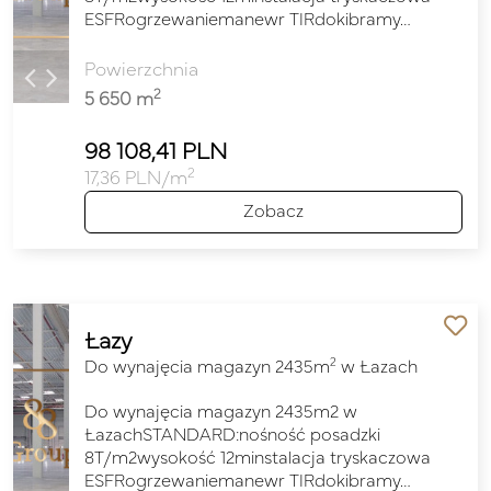
ESFRogrzewaniemanewr TIRdokibramy…
Powierzchnia
2
5 650 m
98 108,41 PLN
2
17,36 PLN/m
Zobacz
Łazy
2
Do wynajęcia magazyn 2435m
w Łazach
Do wynajęcia magazyn 2435m2 w
ŁazachSTANDARD:nośność posadzki
8T/m2wysokość 12minstalacja tryskaczowa
ESFRogrzewaniemanewr TIRdokibramy…