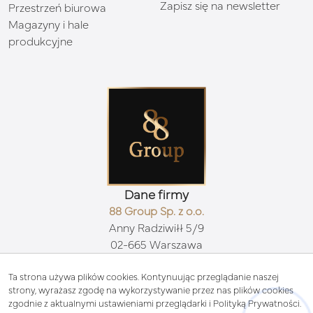
Zapisz się na newsletter
Przestrzeń biurowa
Magazyny i hale
produkcyjne
Dane firmy
88 Group Sp. z o.o.
Anny Radziwiłł 5/9
02-665 Warszawa
Kontakt
biuro@88group.pl
Ta strona używa plików cookies. Kontynuując przeglądanie naszej
strony, wyrażasz zgodę na wykorzystywanie przez nas plików cookies
511 71 88 88
zgodnie z aktualnymi ustawieniami przeglądarki i Polityką Prywatności.