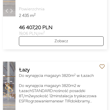
Powierzchnia
2
2 435 m
46 407,20 PLN
2
19,06 PLN/m
Zobacz
Łazy
2
Do wynajęcia magazyn 3820m
w Łazach
Do wynajęcia magazyn 3820m2 w
ŁazachSTANDARD:nośność posadzki
8T/m2wysokość 12minstalacja tryskaczowa
ESFRogrzewaniemanewr TIRdokibramy…