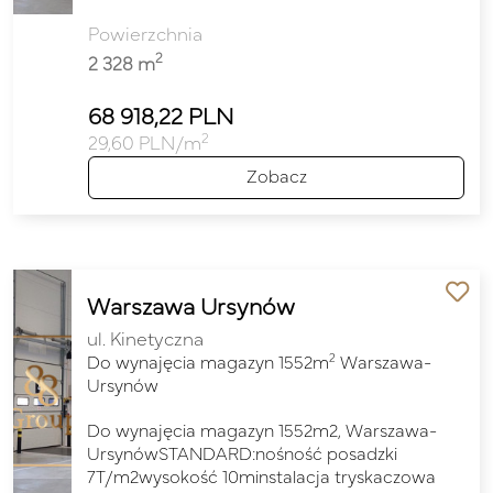
Powierzchnia
2
2 328 m
68 918,22 PLN
2
29,60 PLN/m
Zobacz
Warszawa Ursynów
ul. Kinetyczna
2
Do wynajęcia magazyn 1552m
Warszawa-
Ursynów
Do wynajęcia magazyn 1552m2, Warszawa-
UrsynówSTANDARD:nośność posadzki
7T/m2wysokość 10minstalacja tryskaczowa