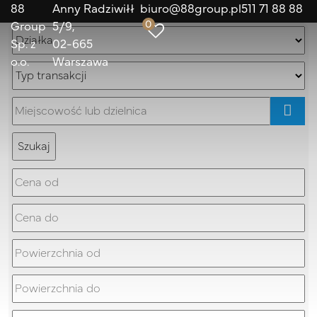
88
Anny Radziwiłł
biuro@88group.pl
511 71 88 88
0
Group
5/9
Sp. z
02-665
o.o.
Warszawa
mapa