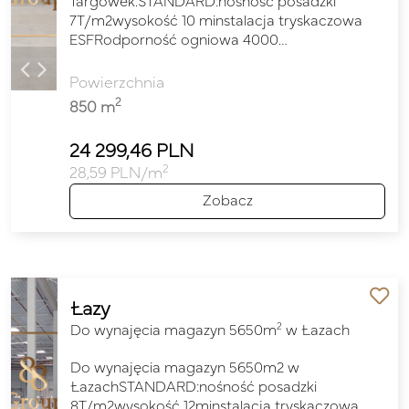
Targówek.STANDARD:nośność posadzki
7T/m2wysokość 10 minstalacja tryskaczowa
ESFRodporność ogniowa 4000…
Powierzchnia
2
850 m
24 299,46 PLN
2
28,59 PLN/m
Zobacz
Łazy
2
Do wynajęcia magazyn 5650m
w Łazach
Do wynajęcia magazyn 5650m2 w
ŁazachSTANDARD:nośność posadzki
8T/m2wysokość 12minstalacja tryskaczowa