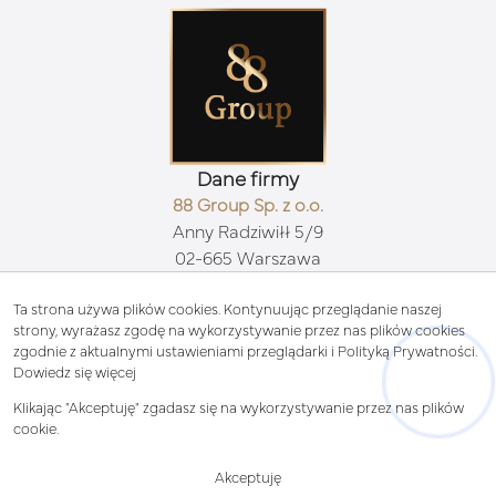
Dane firmy
88 Group Sp. z o.o.
Anny Radziwiłł 5/9
02-665 Warszawa
Kontakt
biuro@88group.pl
Ta strona używa plików cookies. Kontynuując przeglądanie naszej
strony, wyrażasz zgodę na wykorzystywanie przez nas plików cookies
511 71 88 88
zgodnie z aktualnymi ustawieniami przeglądarki i Polityką Prywatności.
Znajdziesz nas tu
Dowiedz się więcej
Klikając "Akceptuję" zgadasz się na wykorzystywanie przez nas plików
cookie.
© 2026 Wszystkie prawa zastrzeżone | Program dla biur nieruchomości -
Akceptuję
asaricrm.com