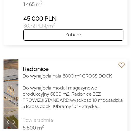
2
1 465 m
45 000 PLN
2
30,72 PLN/m
Zobacz
Radonice
2
Do wynajęcia hala 6800 m
CROSS DOCK
Do wynajęcia moduł magazynowo -
produkcyjny 6800 m2, Radonice.BEZ
PROWIZJISTANDARD:wysokość 10 mposadzka
5Tcross docki 10bramy "0" - 2tryska…
Powierzchnia
2
6 800 m