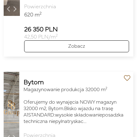
Powierzchnia
2
620 m
26 350 PLN
2
42,50 PLN/m
Zobacz
Bytom
2
Magazynowanie produkcja 32000 m
Oferujemy do wynajęcia NOWY magazyn
32000 m2, Bytom.Blisko wjazdu na trasę
A1STANDARD:wysokie składowanieposadzka
techniczna niepylnatryskac…
Powierzchnia