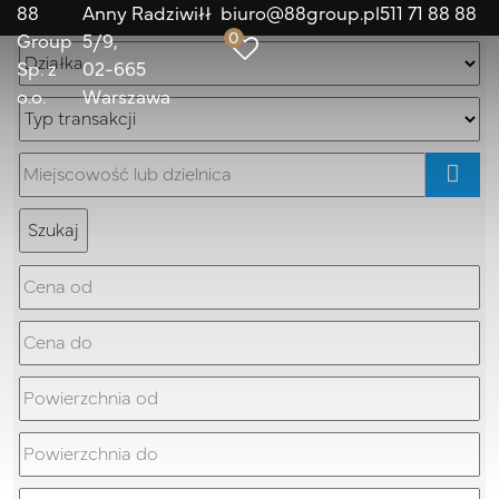
88
Anny Radziwiłł
biuro@88group.pl
511 71 88 88
0
Group
5/9
Sp. z
02-665
o.o.
Warszawa
mapa