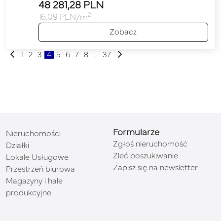
48 281,28 PLN
2
16,09 PLN/m
Zobacz
1
2
3
4
5
6
7
8
...
37
Formularze
Nieruchomości
Zgłoś nieruchomość
Działki
Zleć poszukiwanie
Lokale Usługowe
Zapisz się na newsletter
Przestrzeń biurowa
Magazyny i hale
produkcyjne