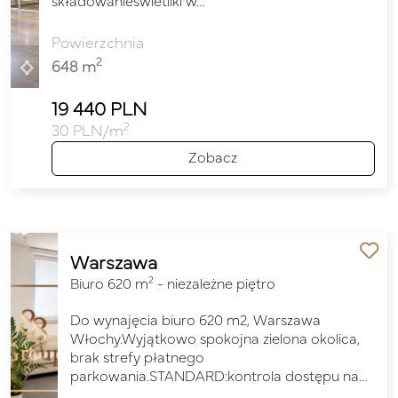
składowanieświetliki w…
Powierzchnia
2
648 m
19 440 PLN
2
30 PLN/m
Zobacz
Warszawa
2
Biuro 620 m
- niezależne piętro
Do wynajęcia biuro 620 m2, Warszawa
Włochy.Wyjątkowo spokojna zielona okolica,
brak strefy płatnego
parkowania.STANDARD:kontrola dostępu na…