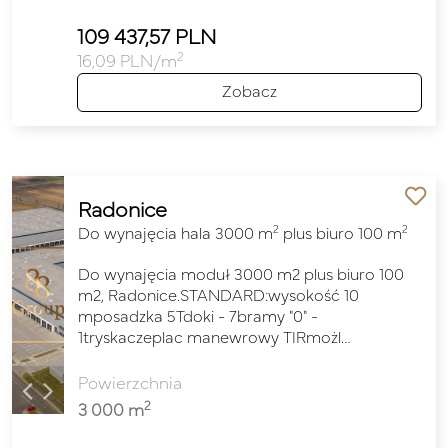
109 437,57 PLN
2
16,09 PLN/m
Zobacz
Radonice
2
2
Do wynajęcia hala 3000 m
plus biuro 100 m
Do wynajęcia moduł 3000 m2 plus biuro 100
m2, Radonice.STANDARD:wysokość 10
mposadzka 5Tdoki - 7bramy "0" -
1tryskaczeplac manewrowy TIRmożl…
Powierzchnia
2
3 000 m