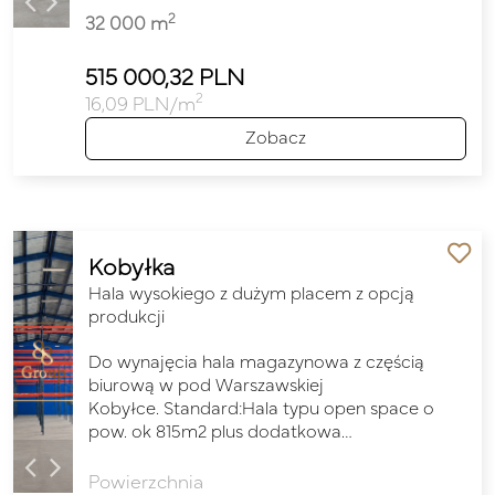
2
32 000 m
515 000,32 PLN
2
16,09 PLN/m
Zobacz
Kobyłka
Hala wysokiego z dużym placem z opcją
produkcji
Do wynajęcia hala magazynowa z częścią
biurową w pod Warszawskiej
Kobyłce. Standard:Hala typu open space o
pow. ok 815m2 plus dodatkowa…
Powierzchnia