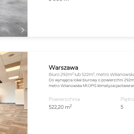
Warszawa
2
2
Biuro 292m
lub 522m
, metro Wilianowsk
Do wynajęcia lokal biurowy o powierzchni 292
metro Wilanowska M1.OPIS:klimatyzacjaotwiera
Powierzchnia
Piętr
2
522,20 m
5