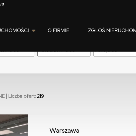
wa
UCHOMOŚCI
O FIRMIE
ZGŁOŚ NIERUCHO
m
NE
| Liczba ofert:
219
Warszawa