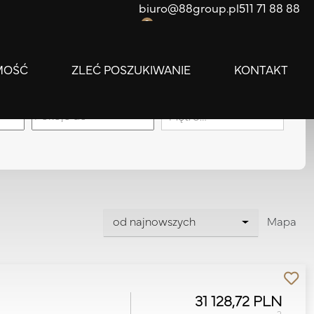
biuro@88group.pl
511 71 88 88
0
MOŚĆ
ZLEĆ POSZUKIWANIE
KONTAKT
apa
Piętro…
od najnowszych
Mapa
31 128,72 PLN