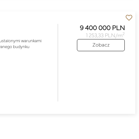
9 400 000 PLN
2
1 253,33 PLN/m
z ustalonymi warunkami
Zobacz
owanego budynku