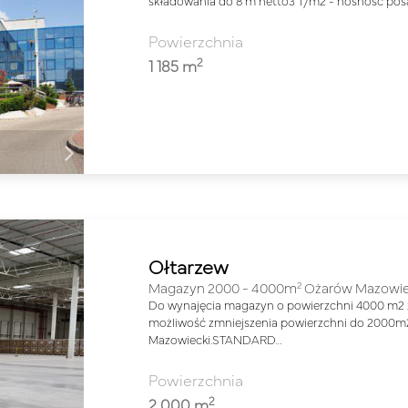
składowania do 8 m netto3 T/m2 - nośność pos
Powierzchnia
2
1 185 m
Ołtarzew
2
Magazyn 2000 - 4000m
Ożarów Mazowie
Do wynajęcia magazyn o powierzchni 4000 m2 z 
możliwość zmniejszenia powierzchni do 2000m
Mazowiecki.STANDARD…
Powierzchnia
2
2 000 m