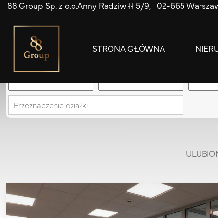
88 Group Sp. z o.o.
Anny Radziwiłł 5/9
02-665 Warsza
STRONA GŁÓWNA
NIER
Przeznaczenie działki
ULUBIO