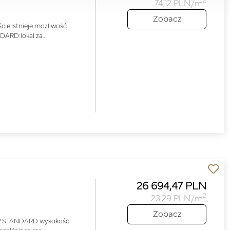
2
74,12 PLN/m
Zobacz
ie.Istnieje możliwość
NDARD:lokal za…
o
26 694,47 PLN
2
23,29 PLN/m
Zobacz
m2.STANDARD:wysokość