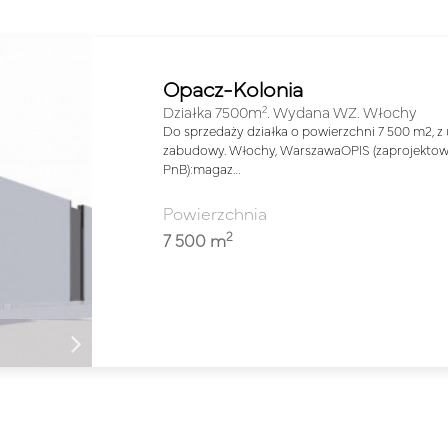
Opacz-Kolonia
2
Działka 7500m
. Wydana WZ. Włochy
Do sprzedaży działka o powierzchni 7 500 m2, 
zabudowy. Włochy, WarszawaOPIS (zaprojekt
PnB):magaz…
Powierzchnia
2
7 500 m