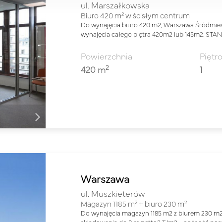
ul. Marszałkowska
2
Biuro 420 m
w ścisłym centrum
Do wynajęcia biuro 420 m2, Warszawa Śródmieśc
wynajęcia całego piętra 420m2 lub 145m2. STA
Powierzchnia
Piętr
2
420 m
1
Warszawa
ul. Muszkieterów
2
2
Magazyn 1185 m
+ biuro 230 m
Do wynajęcia magazyn 1185 m2 z biurem 230 