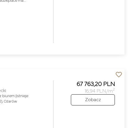
adzkiplace ma…
67 763,20 PLN
2
cki
16,94 PLN/m
biurem (istnieje
Zobacz
2), Ożarów