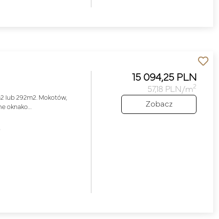
15 094,25 PLN
2
57,18 PLN/m
m2 lub 292m2. Mokotów,
Zobacz
ane oknako…
o