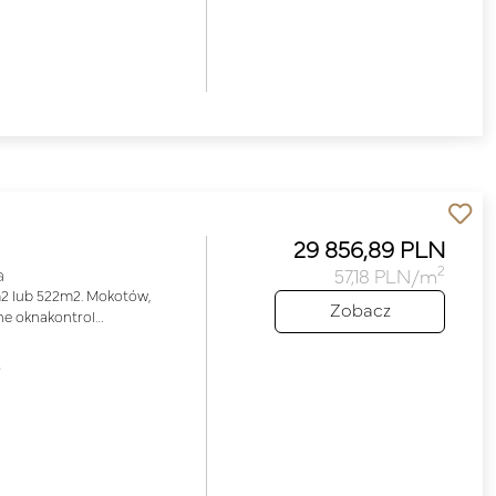
29 856,89 PLN
2
a
57,18 PLN/m
m2 lub 522m2. Mokotów,
Zobacz
ne oknakontrol…
o