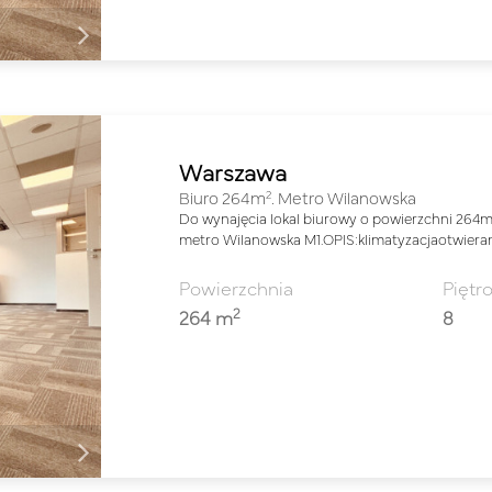
Warszawa
2
Biuro 264m
. Metro Wilanowska
Do wynajęcia lokal biurowy o powierzchni 264
metro Wilanowska M1.OPIS:klimatyzacjaotwier
Powierzchnia
Piętr
2
264 m
8