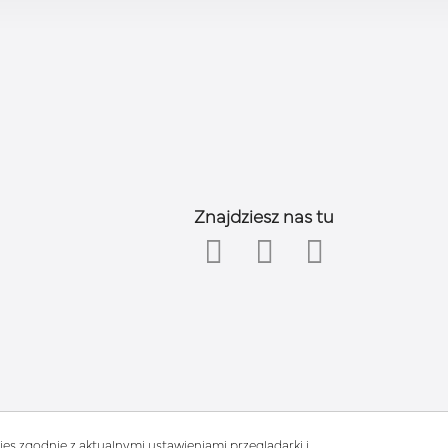
Znajdziesz nas tu
rm.com
es zgodnie z aktualnymi ustawieniami przeglądarki i