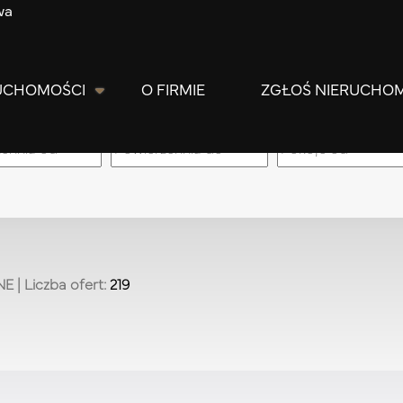
wa
UCHOMOŚCI
O FIRMIE
ZGŁOŚ NIERUCHO
m
NE
| Liczba ofert:
219