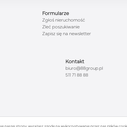
Formularze
Zgłoś nieruchomość
Zleć poszukiwanie
Zapisz się na newsletter
Kontakt
biuro@88group.pl
511 71 88 88
6 Wszystkie prawa zastrzeżone | Program dla biur nieruchomości - asaric
ie naszej strony, wyrażasz zgodę na wykorzystywanie przez nas plików cooki