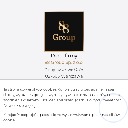
Dane firmy
88 Group Sp. z o.o.
Anny Radziwiłł 5/9
02-665 Warszawa
Kontakt
biuro@88group.pl
Ta strona używa plików cookies. Kontynuując przeglądanie naszej
strony, wyrażasz zgodę na wykorzystywanie przez nas plików cookies
511 71 88 88
zgodnie z aktualnymi ustawieniami przeglądarki i Polityką Prywatności.
Znajdziesz nas tu
Dowiedz się więcej
Klikając "Akceptuję" zgadasz się na wykorzystywanie przez nas plików
cookie.