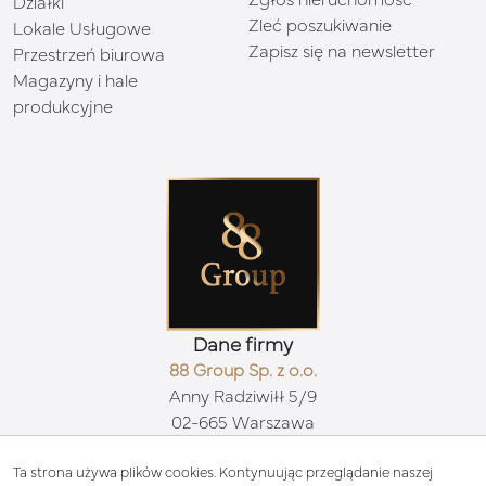
Zgłoś nieruchomość
Działki
Zleć poszukiwanie
Lokale Usługowe
Zapisz się na newsletter
Przestrzeń biurowa
Magazyny i hale
produkcyjne
Dane firmy
88 Group Sp. z o.o.
Anny Radziwiłł 5/9
02-665 Warszawa
Kontakt
biuro@88group.pl
Ta strona używa plików cookies. Kontynuując przeglądanie naszej