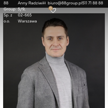
88
Anny Radziwiłł
biuro@88group.pl
511 71 88 88
0
Group
5/9
Sp. z
02-665
o.o.
Warszawa