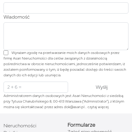
Wiadomość
Wyrażam zgodę na przetwarzanie moich danych osobowych przez
firmę Asari Nieruchomości dla celów związanych z działalnością
pośrednictwa w obrocie nieruchomościami, jednocześnie potwierdzam, iż
zostałem poinformowany o tym, iż będę posiadać dostęp do treści swoich
danych do ich edycji lub usunięcia.
Administratorem danych osobowych jest Asari Nieruchomości z siedzibą
przy Tytusa Chałubińskiego 8, 00-613 Warszawa (“Administrator”), z którym
można się skontaktować przez adres dok@asari.pl…
czytaj więcej
Formularze
Nieruchomości