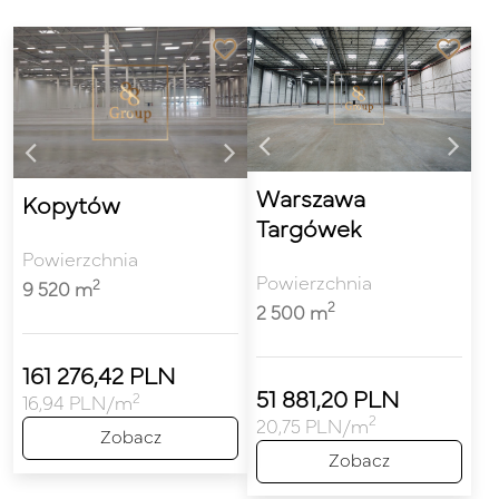
Warszawa
Kopytów
Targówek
Powierzchnia
Powierzchnia
2
9 520 m
2
2 500 m
161 276,42 PLN
51 881,20 PLN
2
16,94 PLN/m
2
20,75 PLN/m
Zobacz
Zobacz