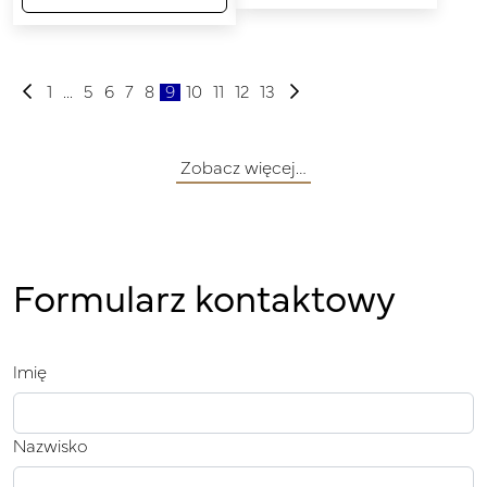
1
...
5
6
7
8
9
10
11
12
13
Zobacz więcej…
Formularz kontaktowy
Imię
Nazwisko