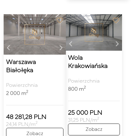
Wola
Warszawa
Krakowiańska
Białołęka
Powierzchnia
Powierzchnia
2
800 m
2
2 000 m
25 000 PLN
48 281,28 PLN
2
31,25 PLN/m
2
24,14 PLN/m
Zobacz
Zobacz