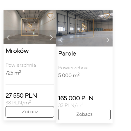
Mroków
Parole
Powierzchnia
Powierzchnia
2
725 m
2
5 000 m
27 550 PLN
165 000 PLN
2
38 PLN/m
2
33 PLN/m
Zobacz
Zobacz