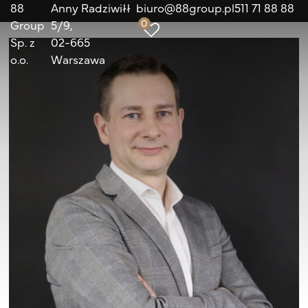
88
Anny Radziwiłł
biuro@88group.pl
511 71 88 88
0
Group
5/9
Sp. z
02-665
o.o.
Warszawa