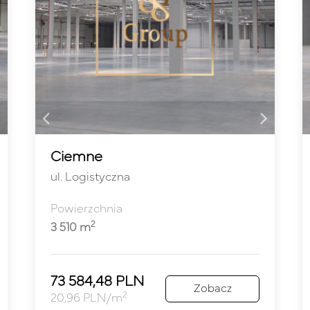
Ciemne
ul. Logistyczna
Powierzchnia
2
3 510 m
73 584,48 PLN
Zobacz
2
20,96 PLN/m