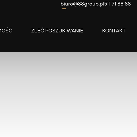
biuro@88group.pl
511 71 88 88
ałyszka
0
71 333 011
MOŚĆ
ZLEĆ POSZUKIWANIE
KONTAKT