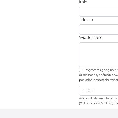
Imię
Telefon
Wiadomość
Wyrażam zgodę na prz
działalnością pośrednictw
posiadać dostęp do treści
Administratorem danych os
(“Administrator”), z który