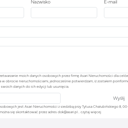
Nazwisko
E-mail
etwarzanie moich danych osobowych przez firmę Asari Nieruchomości dla celów
a w obrocie nieruchomościami, jednocześnie potwierdzam, iż zostałem poinform
 swoich danych do ich edycji lub usunięcia.
obowych jest Asari Nieruchomości z siedzibą przy Tytusa Chałubińskiego 8, 0
m można się skontaktować przez adres dok@asari.pl…
czytaj więcej