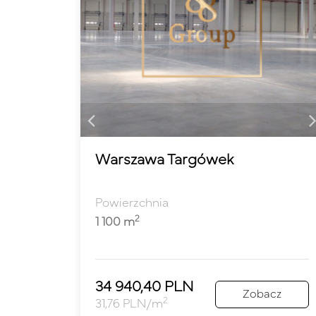
Warszawa Targówek
Powierzchnia
2
1 100 m
34 940,40 PLN
Zobacz
2
31,76 PLN/m