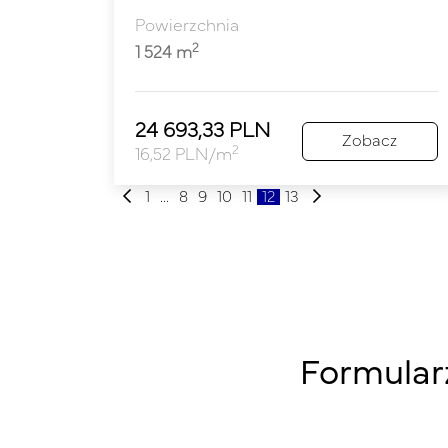
Powierzchnia
2
1 524 m
24 693,33 PLN
Zobacz
2
16,52 PLN/m
1
...
8
9
10
11
12
13
Formular