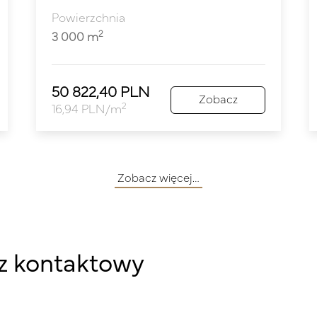
Powierzchnia
2
3 000 m
50 822,40 PLN
Zobacz
2
16,94 PLN/m
Zobacz więcej…
z kontaktowy