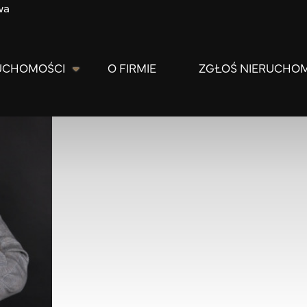
wa
Robert P
robert.palyszka@88group.pl
5
UCHOMOŚCI
O FIRMIE
ZGŁOŚ NIERUCHO
88 Group Sp. z o.o.
Anny Radziwiłł 5/9
02-665 Warszawa
511 71 88 88
biuro@88group.pl