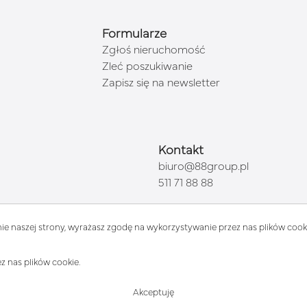
Formularze
Zgłoś nieruchomość
Zleć poszukiwanie
Zapisz się na newsletter
Kontakt
biuro@88group.pl
511 71 88 88
ie naszej strony, wyrażasz zgodę na wykorzystywanie przez nas plików cooki
z nas plików cookie.
Akceptuję
6 Wszystkie prawa zastrzeżone | Program dla biur nieruchomości - asaric