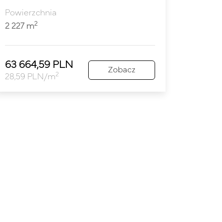
Powierzchnia
2
2 227 m
63 664,59 PLN
Zobacz
2
28,59 PLN/m