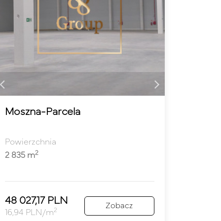
Moszna-Parcela
Powierzchnia
2
2 835 m
48 027,17 PLN
Zobacz
2
16,94 PLN/m