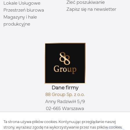
Zleć poszukiwanie
Lokale Usługowe
Zapisz się na newsletter
Przestrzeń biurowa
Magazyny i hale
produkcyjne
Dane firmy
88 Group Sp. z o.o.
Anny Radziwiłł 5/9
02-665 Warszawa
Kontakt
biuro@88group.pl
Ta strona używa plików cookies. Kontynuując przeglądanie naszej
strony, wyrażasz zgodę na wykorzystywanie przez nas plików cookies