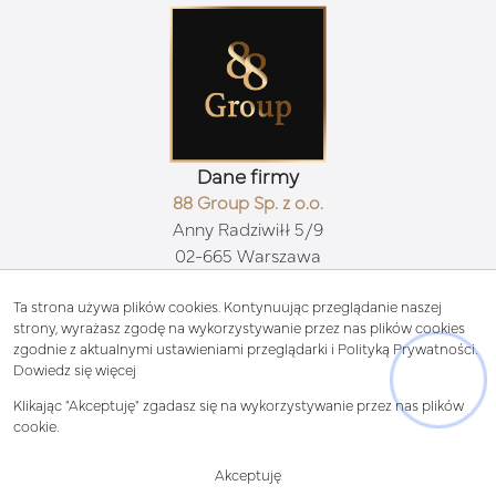
Dane firmy
88 Group Sp. z o.o.
Anny Radziwiłł 5/9
02-665 Warszawa
Kontakt
biuro@88group.pl
Ta strona używa plików cookies. Kontynuując przeglądanie naszej
strony, wyrażasz zgodę na wykorzystywanie przez nas plików cookies
511 71 88 88
zgodnie z aktualnymi ustawieniami przeglądarki i Polityką Prywatności.
Znajdziesz nas tu
Dowiedz się więcej
Klikając "Akceptuję" zgadasz się na wykorzystywanie przez nas plików
cookie.
© 2026 Wszystkie prawa zastrzeżone | Program dla biur nieruchomości -
Akceptuję
asaricrm.com