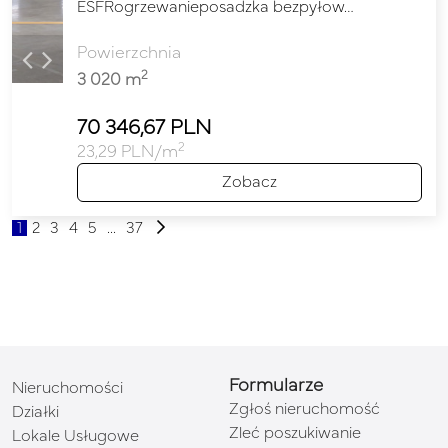
ESFRogrzewanieposadzka bezpyłow…
Powierzchnia
2
3 020 m
70 346,67 PLN
2
23,29 PLN/m
Zobacz
1
2
3
4
5
...
37
Formularze
Nieruchomości
Zgłoś nieruchomość
Działki
Zleć poszukiwanie
Lokale Usługowe