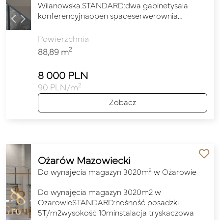
Wilanowska.STANDARD:dwa gabinetysala
konferencyjnaopen spaceserwerownia…
Powierzchnia
2
88,89 m
8 000 PLN
2
90 PLN/m
Zobacz
Ożarów Mazowiecki
2
Do wynajęcia magazyn 3020m
w Ożarowie
Do wynajęcia magazyn 3020m2 w
OżarowieSTANDARD:nośność posadzki
5T/m2wysokość 10minstalacja tryskaczowa