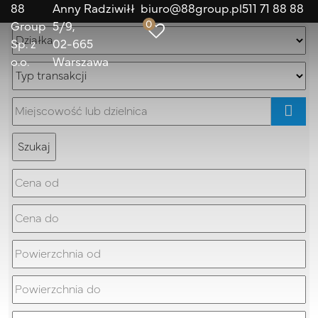
88
Anny Radziwiłł
biuro@88group.pl
511 71 88 88
0
Group
5/9
Sp. z
02-665
o.o.
Warszawa
mapa