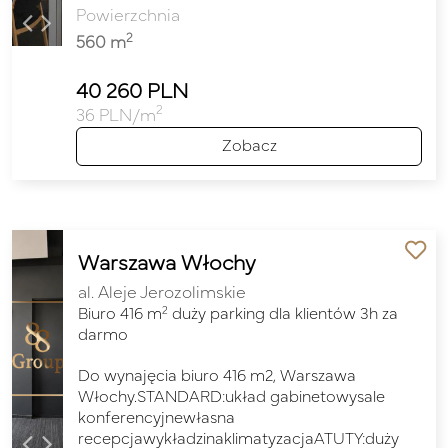
Powierzchnia
2
560 m
40 260 PLN
2
36 PLN/m
Zobacz
Warszawa Włochy
al. Aleje Jerozolimskie
2
Biuro 416 m
duży parking dla klientów 3h za
darmo
Do wynajęcia biuro 416 m2, Warszawa
Włochy.STANDARD:układ gabinetowysale
konferencyjnewłasna
recepcjawykładzinaklimatyzacjaATUTY:duży