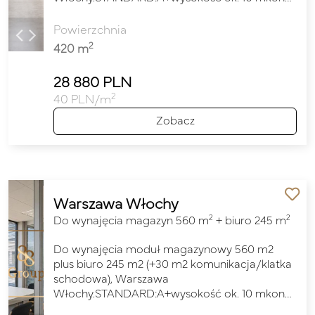
Powierzchnia
2
420 m
28 880 PLN
2
40 PLN/m
Zobacz
Warszawa Włochy
2
2
Do wynajęcia magazyn 560 m
+ biuro 245 m
Do wynajęcia moduł magazynowy 560 m2
plus biuro 245 m2 (+30 m2 komunikacja/klatka
schodowa), Warszawa
Włochy.STANDARD:A+wysokość ok. 10 mkon…