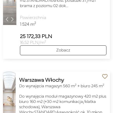
m2.STANDARD:nośność posadzki 3T/m21
brama z poziomu 02 dok…
Powierzchnia
2
1 524 m
25 172,33 PLN
2
16,52 PLN/m
Zobacz
Warszawa Włochy
2
2
Do wynajęcia magazyn 560 m
+ biuro 245 m
Do wynajęcia moduł magazynowy 420 m2 plus
biuro 160 m2 (+30 m2 komunikacja/klatka
schodowa), Warszawa
Włochy.STANDARD:A+wysokość ok. 10 mkon…