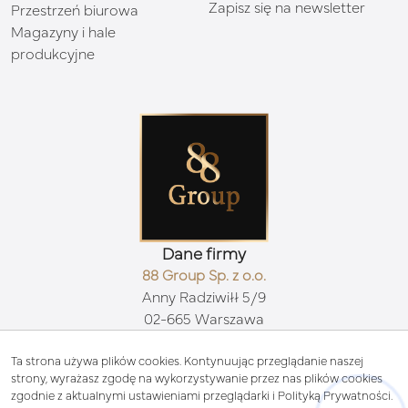
Zapisz się na newsletter
Przestrzeń biurowa
Magazyny i hale
produkcyjne
Dane firmy
88 Group Sp. z o.o.
Anny Radziwiłł 5/9
02-665 Warszawa
Kontakt
biuro@88group.pl
Ta strona używa plików cookies. Kontynuując przeglądanie naszej
strony, wyrażasz zgodę na wykorzystywanie przez nas plików cookies
511 71 88 88
zgodnie z aktualnymi ustawieniami przeglądarki i Polityką Prywatności.