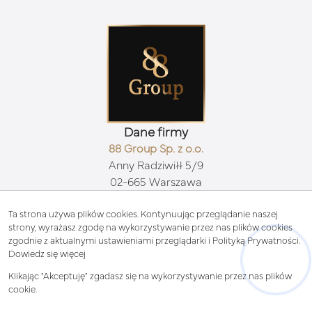
Dane firmy
88 Group Sp. z o.o.
Anny Radziwiłł 5/9
02-665 Warszawa
Kontakt
biuro@88group.pl
Ta strona używa plików cookies. Kontynuując przeglądanie naszej
strony, wyrażasz zgodę na wykorzystywanie przez nas plików cookies
511 71 88 88
zgodnie z aktualnymi ustawieniami przeglądarki i Polityką Prywatności.
Znajdziesz nas tu
Dowiedz się więcej
Klikając "Akceptuję" zgadasz się na wykorzystywanie przez nas plików
cookie.