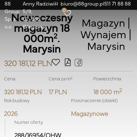
88
Anny Radziwiłł
biuro@88group.pl
511 71 88 88
0
Group
5/9
Nowoczesny
Sp. z
02-665
Magazyn |
magazyn 18
o.o.
Warszawa
Wynajem |
2
000m
.
Marysin
Marysin
320 181,12 PLN
2
Cena
Cena za m
Powierzchnia
2
320 181,12 PLN
17 PLN
18 000 m
Rok budowy
Przeznaczenie (obiekt)
2026
Magazynowe
Numer oferty
288/16954/OHW