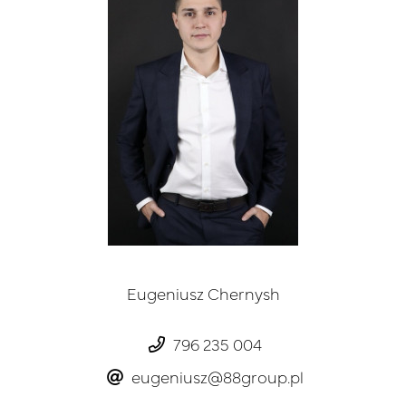
Eugeniusz Chernysh
796 235 004
eugeniusz@88group.pl